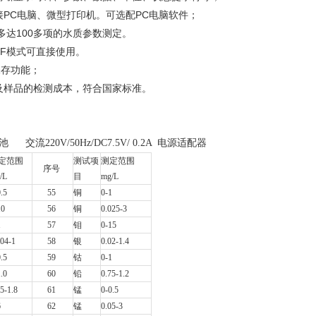
PC电脑、微型打印机。可选配PC电脑软件；
多达100多项的水质参数测定。
。F模式可直接使用。
保存功能；
及样品的检测成本，符合国家标准。
流220V/50Hz/DC7.5V/ 0.2A 电源适配器
定范围
测试项
测定范围
序号
/L
目
mg/L
0.5
55
铜
0-1
10
56
铜
0.025-3
1
57
钼
0-15
004-1
58
银
0.02-1.4
0.5
59
钴
0-1
1.0
60
铅
0.75-1.2
05-1.8
61
锰
0-0.5
6
62
锰
0.05-3