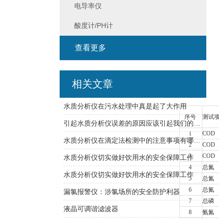
电导率仪
酸度计/PH计
查看更多
相关文章
水质分析仪在污水处理中真是起了大作用
序号
测试
引起水质分析仪误差的原因应该引起我们的重视
1
COD
水质分析仪在滴定法检测中的注意事项有哪些？
2
COD
3
COD
水质分析仪切实做好饮用水的安全保障工作
4
总氮
水质分析仪切实做好饮用水的安全保障工作
5
总氮
6
总氮
漏氯报警仪：涉氯场所的安全防护利器
7
总磷
液晶可调谐滤波器
8
氨氮