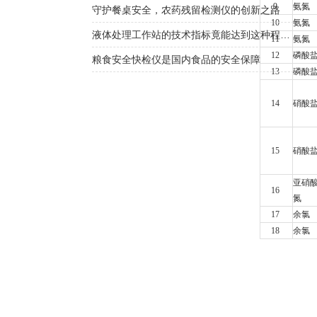
9
氨氮
守护餐桌安全，农药残留检测仪的创新之路
10
氨氮
液体处理工作站的技术指标竟能达到这种程度！
11
氨氮
12
磷酸
粮食安全快检仪是国内食品的安全保障
13
磷酸
14
硝酸
15
硝酸
亚硝
16
氮
17
余氯
18
余氯