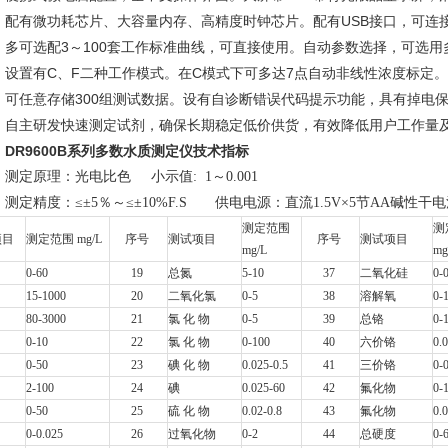
配有微功耗芯片、大容量内存、高精度时钟芯片。配有USB接口，可连接
多可选配3～100套工作标准曲线，可直接使用。自动参数选择，可选用
设置有C、F二种工作模式。在C模式下可多达7点自动非线性浓度标定
可任意存储300组测试数据。设有自诊断错误代码提示功能，具有掉电
自主研发快速测定试剂，确保长期稳定低价供货，有效降低用户工作量
DR9600B
系列多数水质测定仪技术指标
测定原理：光电比色 小示值: 1～0.001
测定精度：≤±5％～≤±10%F.S 供电电源：直流1.5V×5节AA碱性干电池 交
测定范围
测
项目
测定范围 mg/L
序号
测试项目
序号
测试项目
mg/L
mg
0-60
19
总氮
5-10
37
二氧化硅
0-
15-1000
20
二氧化氯
0-5
38
溶解氧
0-
80-3000
21
氯 化 物
0-5
39
总铬
0-
0-10
22
氯 化 物
0-100
40
六价铬
0.
0-50
23
碘 化 物
0.025-0.5
41
三价铬
0-
2-100
24
碘
0.025-60
42
氟化物
0-
0-50
25
硫 化 物
0.02-0.8
43
氟化物
0.
0-0.025
26
过氧化物
0-2
44
总硬度
0-