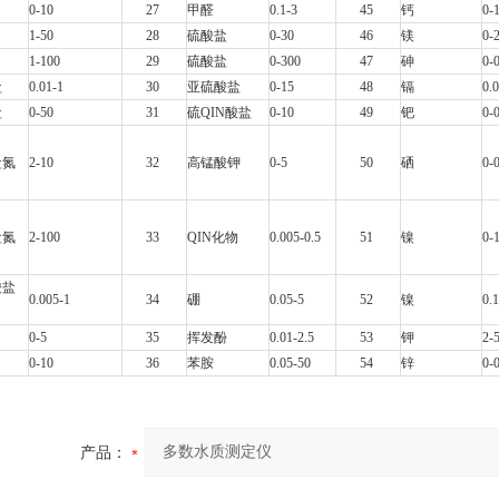
0-10
27
甲醛
0.1-3
45
钙
0-
1-50
28
硫酸盐
0-30
46
镁
0-
1-100
29
硫酸盐
0-300
47
砷
0-
盐
0.01-1
30
亚硫酸盐
0-15
48
镉
0.
盐
0-50
31
硫QIN酸盐
0-10
49
钯
0-
盐氮
2-10
32
高锰酸钾
0-5
50
硒
0-
盐氮
2-100
33
QIN
化物
0.005-0.5
51
镍
0-
酸盐
0.005-1
34
硼
0.05-5
52
镍
0.
0-5
35
挥发酚
0.01-2.5
53
钾
2-
0-10
36
苯胺
0.05-50
54
锌
0-
产品：