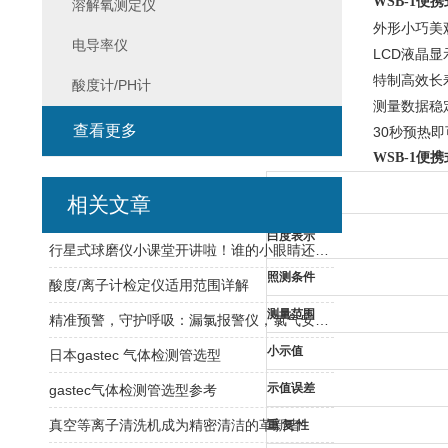
WSB-1
便携
溶解氧测定仪
外形小巧美
电导率仪
LCD
液晶显
特制高效长
酸度计/PH计
测量数据稳
查看更多
30
秒预热即
WSB-1
便携
产品型号
相关文章
白度表示
行星式球磨仪小课堂开讲啦！谁的小眼睛还没看过来！
照测条件
酸度/离子计检定仪适用范围详解
测量范围
精准预警，守护呼吸：漏氯报警仪，氯气安全防护的第一道防线
小示值
日本gastec 气体检测管选型
示值误差
gastec气体检测管选型参考
真空等离子清洗机成为精密清洁的革新者
重 复 性