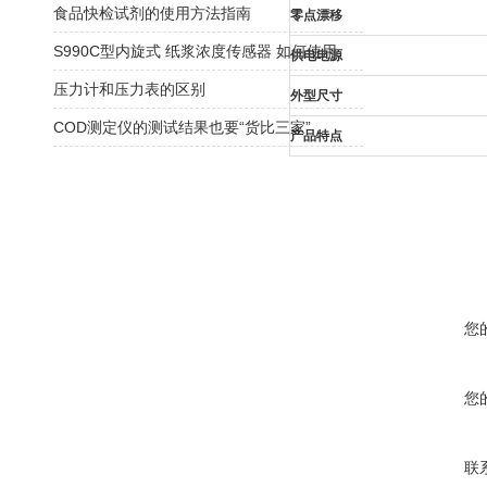
食品快检试剂的使用方法指南
零点漂移
S990C型内旋式 纸浆浓度传感器 如何使用
供电电源
压力计和压力表的区别
外型尺寸
COD测定仪的测试结果也要“货比三家”
产品特点
您
您
联