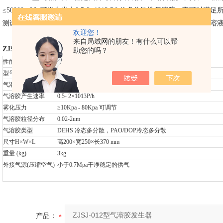
≤50000m3/h,可发生出大0.5-2×1013 P/h的多分散性气溶胶。它
测试的要求。ZJSJ-012产生出一种连续，稳定的气溶胶粒子，并加注溶
欢迎您！
注：需要客户自行配置压缩气泵或气源。
来自局域网的朋友！有什么可以帮
ZJSJ-012
型气溶胶发生器技术参数：
助您的吗？
性能指标：
型号
ZJSJ-012
气溶胶输出体积流量
1-2.5m3/h
气溶胶产生速率
0.5- 2
×1013P/h
雾化压力
≥10Kpa - 80Kpa 可调节
气溶胶粒径分布
0.02-2um
气溶胶类型
DEHS
冷态多分散，PAO/DOP冷态多分散
尺寸H×W×L
高200×宽250×长370 mm
重量 (kg)
3kg
外接气源(压缩空气)
小于0.7Mpa干净稳定的供气
产品：