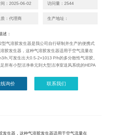
：2025-06-02
访问量：2544
性质：代理商
生产地址：
描述：
-012型气溶胶发生器是我公司自行研制并生产的便携式
气溶胶发生器，这种气溶胶发生器适用于空气流量在
0m3/h,可发生出大0.5-2×1013 P/h的多分散性气溶胶。
足所有小型洁净单元到大型洁净室送风系统的HEPA
试的要求。ZJSJ-012产生出一种连续，稳定的气溶
，并加注溶液方便。
在线询价
联系我们
气溶胶发生器，这种气溶胶发生器适用于空气流量在