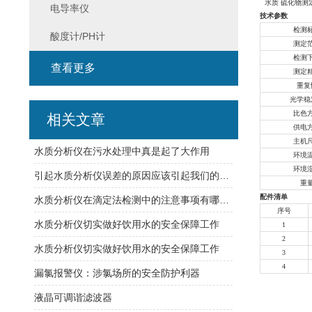
水质 硫化物
电导率仪
技术参数
检测
酸度计/PH计
测定
检测
查看更多
测定
重复
光学稳
比色
相关文章
供电
主机
水质分析仪在污水处理中真是起了大作用
环境
环境
引起水质分析仪误差的原因应该引起我们的重视
重
配件清单
水质分析仪在滴定法检测中的注意事项有哪些？
序号
水质分析仪切实做好饮用水的安全保障工作
1
2
水质分析仪切实做好饮用水的安全保障工作
3
4
漏氯报警仪：涉氯场所的安全防护利器
液晶可调谐滤波器