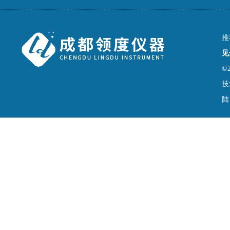
推
见
©
技
陆