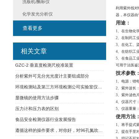
洗板机/酶标仪
利用紫外线对
化学发光分析仪
器，本仪器由
用途：
查看更多
1、在生物化
2、在制药工
3、在化工、
相关文章
4、在纺织工
5、在食品工
GZC-2 垂直度检测尺校准装置
可用于法医鉴
技术参数
分析紫外可见分光光度计主要组成部分
1、电源：锂电池 
环境检测站及第三方环境检测公司实验室仪器配置清单
2、紫外波长：25
3、紫外滤色片尺
显微镜的使用方法步骤
4、仪器尺寸：25
压力计和压力表的区别
5、仪器重量：1
使用方法
食品安全检测仪器行业发展报告
1、将手提式
遵循这样的操作要求，对你好，对96孔氮吹仪也好
2、提在手里
3、切记不可