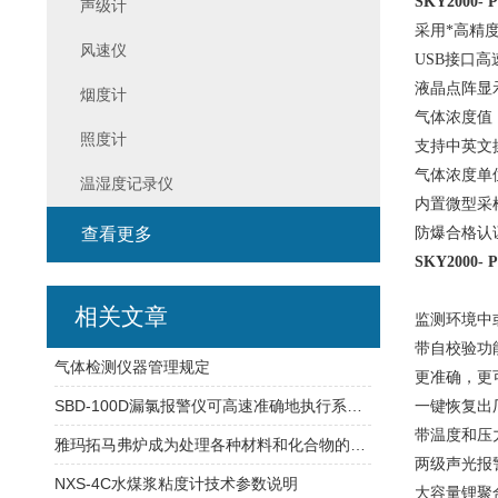
SKY2000- 
声级计
采用*高精
风速仪
USB
接口高
液晶点阵显
烟度计
气体浓度值
照度计
支持中英文
气体浓度单位
温湿度记录仪
内置微型采
查看更多
防爆合格认证
SKY2000- 
相关文章
监测环境中
带自校验功
气体检测仪器管理规定
更准确，更
SBD-100D漏氯报警仪可高速准确地执行系统任务
一键恢复出
带温度和压
雅玛拓马弗炉成为处理各种材料和化合物的理想选择
两级声光报
NXS-4C水煤浆粘度计技术参数说明
大容量锂聚