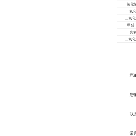
氯化
一氧化
二氧化
甲醛
臭
二氧化
您
您
联
常