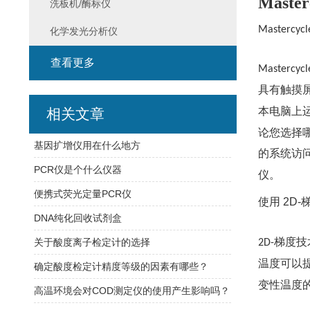
Master
洗板机/酶标仪
Mastercycl
化学发光分析仪
查看更多
Mastercycl
具有触摸
本电脑上
相关文章
论您选择
基因扩增仪用在什么地方
的系统访问
PCR仪是个什么仪器
仪。
便携式荧光定量PCR仪
使用
2D-
DNA纯化回收试剂盒
梯度技
关于酸度离子检定计的选择
2D-
温度可以
确定酸度检定计精度等级的因素有哪些？
变性温度
高温环境会对COD测定仪的使用产生影响吗？