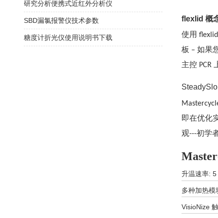
研究分析便携式近红外分析仪
flexlid 概
SBD漏氯报警仪技术参数
使用
flexli
糖度计折光仪使用说明书下载
板
如果
–
主控
PCR
SteadySlo
Mastercycl
即在优化
观
初学
---
Master
升温速率
: 5
多种加热模
VisioNiz