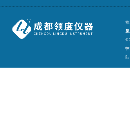
推
见
©
技
陆