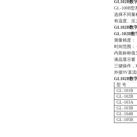
GL102B
GL-10
选择不同量
有温度、压
GL102B
GL-102B
测量精度：
时间范围：
内装标称值
液晶显示窗
三键操作，
外接
9V直
GL102B
型 号
GL-101B
GL-102B
GL-103A
GL-103B
GL-104B
GL-105B