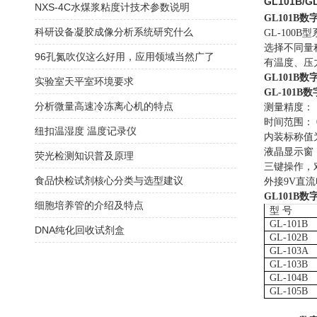
GL101B/
NXS-4C水煤浆粘度计技术参数说明
GL101B
数
科研设备凝胶成像分析系统研究什么
GL-10
选择不同量
96孔氮吹仪这么好用，应用领域当然广了
有温度、压
GL101B
数
实验室天平室环境要求
GL-10
1
B数
分析微量高速冷冻离心机的特点
测量精度：
时间范围：
纽扣温湿度 温度记录仪
内装标称值
液晶显示窗
荧光检测知识普及原理
三键操作，
食品快检试剂核心分类与选型建议
外接
9V直
GL101B
数
细胞培养管的介绍及特点
型 号
GL-101B
DNA纯化回收试剂盒
GL-102B
GL-103A
GL-103B
GL-104B
GL-105B