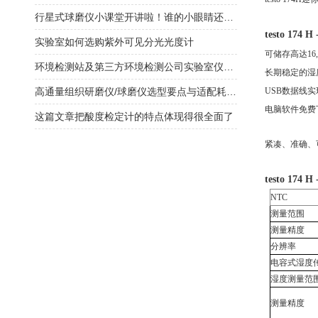
行星式球磨仪小课堂开讲啦！谁的小眼睛还没看过来！
testo 17
实验室如何选购紫外可见分光光度计
可储存高达
1
环境检测站及第三方环境检测公司实验室仪器配置清单
长期稳定的湿
高通量组织研磨仪/球磨仪选型要点与适配耗材匹配
USB数据线
电脑软件免费
这篇文章把酸度检定计的特点体现得很全面了
紧凑、准确、
testo 17
NTC
测量范围
测量精度
分辨率
电容式湿度
湿度测量范
测量精度