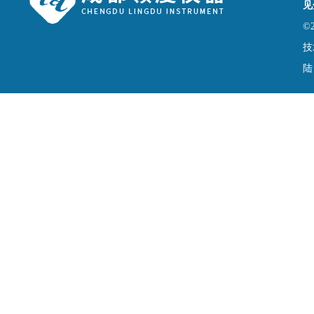
见
©
技
陆