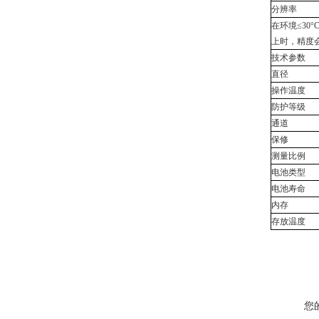
分辨率
在环境≤30°
上时，精度
技术参数
直径
操作温度
防护等级
通道
保修
测量比例
电池类型
电池寿命
内存
存放温度
您