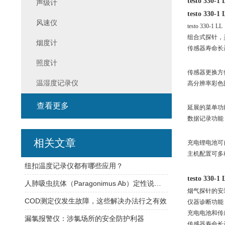
testo 3
声级计
testo 3
风速仪
testo 33
组合式探针，
烟度计
传感器寿命长
照度计
传感器更换方
温湿度记录仪
高分辨率彩色
查看更多
延展的菜单功
数据记录功能
相关文章
充电锂电池可
主机配置可多
纽扣温度记录仪都有哪些应用？
testo 3
人肺吸虫抗体（Paragonimus Ab）定性说明书
烟气探针的安
COD测定仪发生故障，这些解决办法行之有效
仪器诊断功能
充电电池和传
漏氯报警仪：涉氯场所的安全防护利器
传感器寿命长