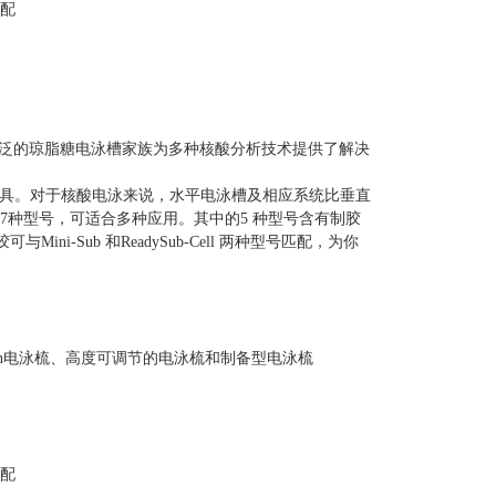
匹配
列广泛的琼脂糖电泳槽家族为多种核酸分析技术提供了解决
具。对于核酸电泳来说，水平电泳槽及相应系统比垂直
家族有7种型号，可适合多种应用。其中的5 种型号含有制胶
ini-Sub 和ReadySub-Cell 两种型号匹配，为你
-in电泳梳、高度可调节的电泳梳和制备型电泳梳
匹配