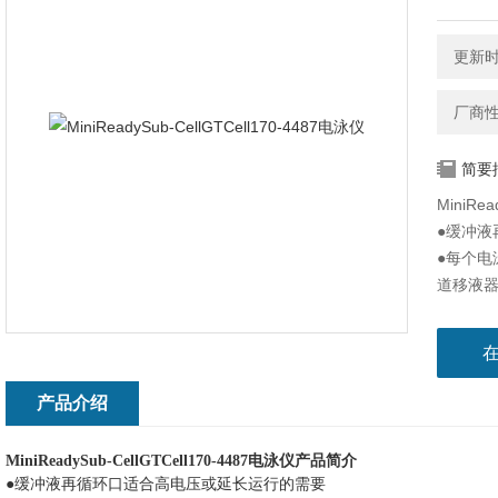
更新时间
厂商
简要
MiniRe
●缓冲液
●每个电
道移液
●凝胶盘宽
●IEC 
●带有荧
●多种不
产品介绍
【介绍
Bio-Ra
MiniReadySub-CellGTCell170-4487电泳仪
产品简介
●缓冲液再循环口适合高电压或延长运行的需要