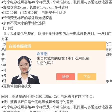
●每个电泳梳可容纳48 个样品及3 个标准泳道，孔间距与多通道移液器
●凝胶盘宽25 cm，长度有10-25 cm 多种选择
●IEC 1010 （ EN 61010） 电器安全性认证
●带有荧光标尺的紫外透光凝胶盘
●多种不同大小的手铺胶选择
【介绍】
Bio-Rad 提供完整的、应用于多种研究的水平电泳设备系列。一系
方案。
水平凝胶在核酸分析方面有许多优势，始终是主要的分子生物学研究工
系统更经济、使用更方便。Sub-Cell 浸没式水平电泳槽（subcell）
欢迎您！
器，可自己铺制琼脂糖电泳。如果需要更多的方便，Ready Agarose 预制胶可与M
来自局域网的朋友！有什么可以帮
高的凝胶可重复性。
节省了时间并保证了z
助您的吗？
Sub-Cell 家族的主要特点：
●带有荧光标尺的紫外透光凝胶盘
●多种不同大小的手铺胶选择
●适合所有需要的电泳梳— 多通道移液器兼容电泳梳、高度固定的drop
●更换简便的电极夹
同时，高通量的
96 型和192 型Sub-Cell 电泳槽具有以下特点：
●缓冲液再循环口适合高电压或延长运行的需要
●每个电泳梳可容纳48 个样品及3 个标准泳道，孔间距与多通道移液器