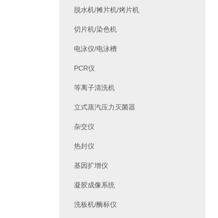
脱水机/摊片机/烤片机
切片机/染色机
电泳仪/电泳槽
PCR仪
等离子清洗机
立式蒸汽压力灭菌器
杂交仪
热封仪
基因扩增仪
凝胶成像系统
洗板机/酶标仪