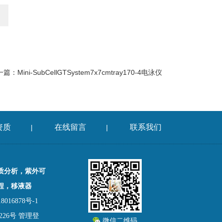
一篇：
Mini-SubCellGTSystem7x7cmtray170-4电泳仪
资质
在线留言
联系我们
|
|
质分析，紫外可
程，移液器
016878号-1
26号
管理登
微信二维码