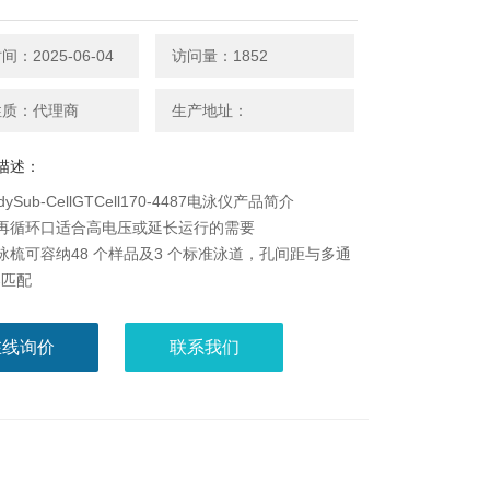
：2025-06-04
访问量：1852
性质：代理商
生产地址：
描述：
adySub-CellGTCell170-4487电泳仪产品简介
再循环口适合高电压或延长运行的需要
泳梳可容纳48 个样品及3 个标准泳道，孔间距与多通
器匹配
25 cm，长度有10-25 cm 多种选择
1010 （ EN 61010） 电器安全性认证
在线询价
联系我们
光标尺的紫外透光凝胶盘
同大小的手铺胶选择
】