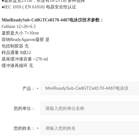
●凝胶盘宽25 cm，长度有10-25 cm 多种选择
●IEC 1010 ( EN 61010) 电器安全性认证
MiniReadySub-CellGTCell170-4487电泳仪
技术参数：
Cellsize 12×26×6.5
凝胶盘大小
7×10cm
容纳
ReadyAgarose凝胶 是
包括制胶器
无
样品通量
8或12
基座缓冲液容量
~270 ml
缓冲液再循环
无
产品：
您的单位：
您的姓名：