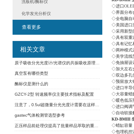
洗板机/酶标仪
◇进口
OLE
◇界面分布
化学发光分析仪
◇全电脑自
◇美国进口
查看更多
◇采用新型
◇具有双重
◇具有记忆
相关文章
◇两种模式
◇美学流线
原子吸收分光光度计/光谱仪的共振吸收原理与痕量元素定量分析
◇免抽屉设
◇加大左右
真空泵有哪些类型
◇双边多孔
◇预留放大
酶标仪是测什么的
◇进口半导
GZCY-2型 转速频率仪主要技术指标及配置
◇大容量蜡
◇暖色低压
注意了，0.5ul超微量分光光度计需要在这样的环境中工作
◇进口阀调
◇自动软接
gastec气体检测管选型参考
KD-BMIII
正压样品前处理仪提高了批量样品萃取的重复性
◇蜡缸容量
◇包埋机控