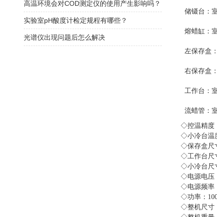
高温环境会对COD测定仪的使用产生影响吗？
储镊台：
实验室pH酸度计检定规程有哪些？
熔蜡缸：
光谱仪出现问题后怎么解决
左保存盒
右保存盒
工作台：
流蜡管：
◇控温精度
◇小冷台温
◇保存盒尺
◇工作台尺
◇小冷台尺
◇电源电压
◇电源频率
◇功率：
10
◇整机尺寸