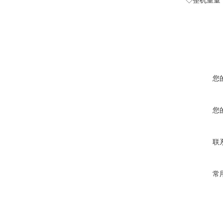
◇整机重量
您
您
联
常