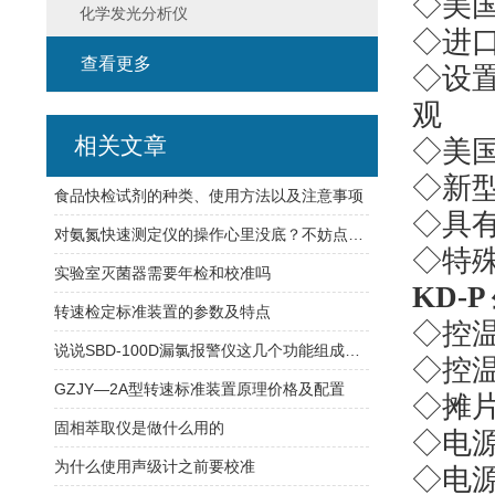
◇美
化学发光分析仪
◇进
查看更多
◇设
观
相关文章
◇美
◇新
食品快检试剂的种类、使用方法以及注意事项
◇具
对氨氮快速测定仪的操作心里没底？不妨点开看看
◇特
实验室灭菌器需要年检和校准吗
KD-P
转速检定标准装置的参数及特点
◇控
说说SBD-100D漏氯报警仪这几个功能组成特点
◇控
GZJY—2A型转速标准装置原理价格及配置
◇摊
固相萃取仪是做什么用的
◇电
为什么使用声级计之前要校准
◇电