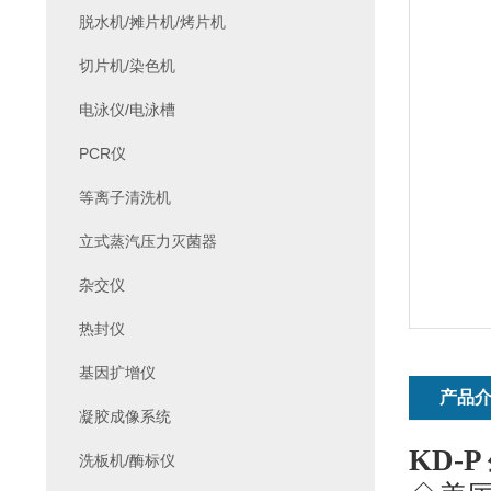
脱水机/摊片机/烤片机
切片机/染色机
电泳仪/电泳槽
PCR仪
等离子清洗机
立式蒸汽压力灭菌器
杂交仪
热封仪
基因扩增仪
产品
凝胶成像系统
KD-P
洗板机/酶标仪