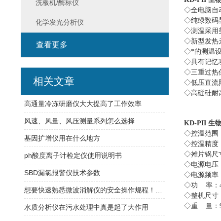
洗板机/酶标仪
◇全电脑自
◇纯绿数码
化学发光分析仪
◇测温采用
◇新型发热
查看更多
◇*的测温
◇具有记忆
◇三重过热
相关文章
◇低压直流
◇高硼硅耐
高通量冷冻研磨仪大大提高了工作效率
风速、风量、风压测量系列怎么选择
KD-PII
生
◇控温范围
基因扩增仪用在什么地方
◇控温精度
◇摊片锅尺
ph酸度离子计检定仪使用说明书
◇电源电压
SBD漏氯报警仪技术参数
◇电源频率
◇功 率：
想要快速熟悉微波消解仪的安全操作规程！一篇文章就可以!
◇整机尺寸
◇重 量：
水质分析仪在污水处理中真是起了大作用