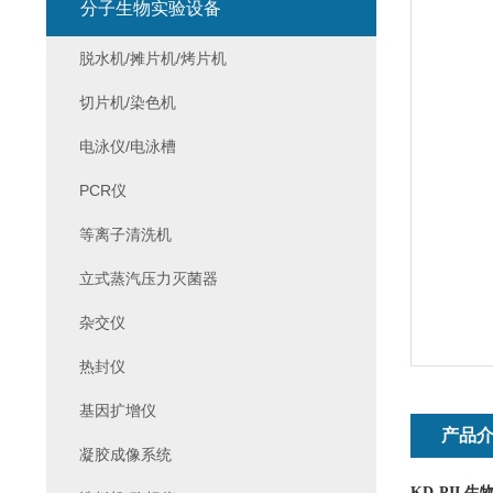
分子生物实验设备
脱水机/摊片机/烤片机
切片机/染色机
电泳仪/电泳槽
PCR仪
等离子清洗机
立式蒸汽压力灭菌器
杂交仪
热封仪
基因扩增仪
产品
凝胶成像系统
KD-PII
生