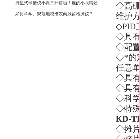
行星式球磨仪小课堂开讲啦！谁的小眼睛还没看过来！
◇高
如何科学、规范地校准农药残留检测仪？
维护
◇
PID
◇具
◇配
◇*
任意
◇具
◇具
◇科
◇特
KD-T
◇摊