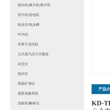
脱水机/摊片机/烤片机
切片机/染色机
电泳仪/电泳槽
PCR仪
等离子清洗机
立式蒸汽压力灭菌器
杂交仪
热封仪
基因扩增仪
产品
凝胶成像系统
KD-T
洗板机/酶标仪