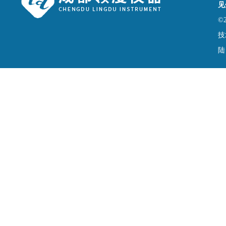
见
©
技
陆