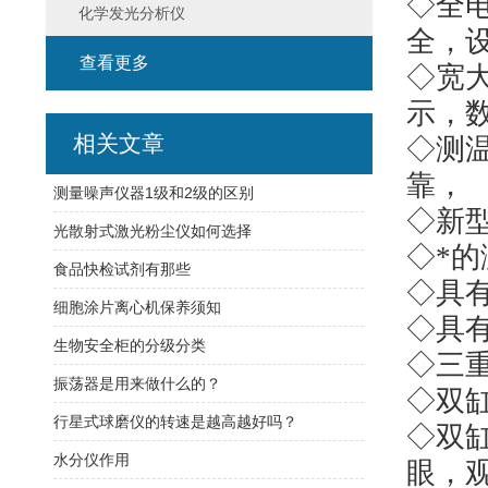
◇全
化学发光分析仪
全，
查看更多
◇宽
示，
相关文章
◇测
靠，
测量噪声仪器1级和2级的区别
◇新
光散射式激光粉尘仪如何选择
◇*
食品快检试剂有那些
◇具
细胞涂片离心机保养须知
◇具
生物安全柜的分级分类
◇三
振荡器是用来做什么的？
◇双
行星式球磨仪的转速是越高越好吗？
◇双
水分仪作用
眼，