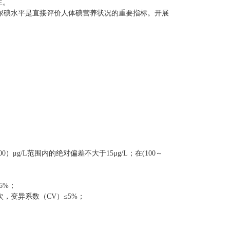
生。
尿碘水平是直接评价人体碘营养状况的重要指标。开展
00
）μ
g/L
范围内的绝对偏差不大于
15
μ
g/L
；在
(100
～
6%
；
次，变异系数（
CV
）≤
5%
；