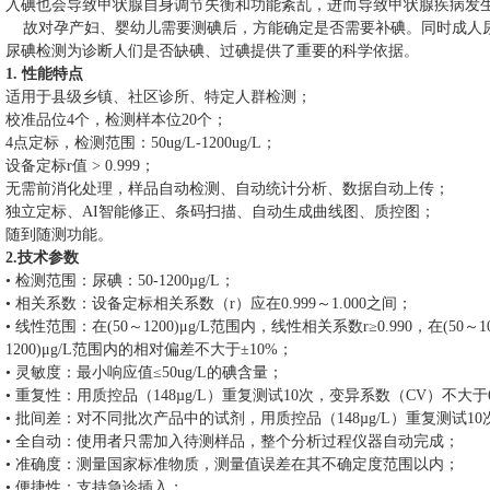
入碘也会导致甲状腺自身调节失衡和功能紊乱，进而导致甲状腺疾病发
故对孕产妇、婴幼儿需要测碘后，方能确定是否需要补碘。同时成人
尿碘检测为诊断人们是否缺碘、过碘提供了重要的科学依据。
1.
性能特点
适用于县级乡镇、社区诊所、特定人群检测；
校准品位
4
个，检测样本位
20
个；
4
点定标，检测范围：
50ug/L-1200ug/L
；
设备定标
r
值
> 0.999
；
无需前消化处理，样品自动检测、自动统计分析、数据自动上传；
独立定标、
AI
智能修正、条码扫描、自动生成曲线图、质控图；
随到随测功能。
2.
技术参数
• 检测范围：尿碘：
50-1200µg/L
；
• 相关系数：设备定标相关系数（
r
）应在
0.999
～
1.000
之间；
• 线性范围：在
(50
～
1200)
μ
g/L
范围内，线性相关系数
r
≥
0.990
，在
(50
～
1
1200)
μ
g/L
范围内的相对偏差不大于±
10%
；
• 灵敏度：最小响应值≤
50ug/L
的碘含量；
• 重复性：用质控品（
148µg/L
）重复测试
10
次，变异系数（
CV
）不大于
• 批间差：对不同批次产品中的试剂，用质控品（
148µg/L
）重复测试
10
• 全自动：使用者只需加入待测样品，整个分析过程仪器自动完成；
• 准确度：测量国家标准物质，测量值误差在其不确定度范围以内；
• 便捷性：支持急诊插入；