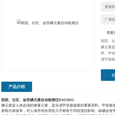
更新时间
厂商
简要
医院、社
碘元素
料。甲
调节新
响。缺
过量摄
致甲状
产品介绍
医院、社区、诊所碘元素自动检测仪
DAT20SG
的重要原料。甲状腺
碘元素是人体必须的微量元素，是合成甲状腺激素
新陈代谢速率，对人体所有的系统几乎都有不同程度的影响。缺碘会使