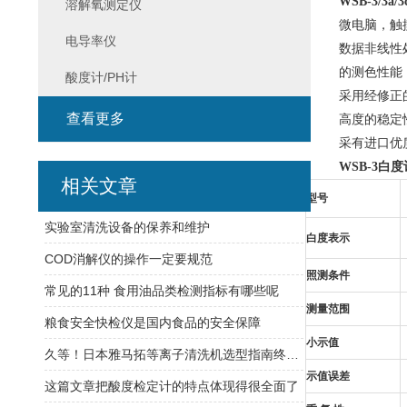
WSB-3/3a/3
溶解氧测定仪
微电脑，触
电导率仪
数据非线性
的测色性能
酸度计/PH计
采用经修正
查看更多
高度的稳定
采有进口优
WSB-3
白度
相关文章
型号
实验室清洗设备的保养和维护
白度表示
COD消解仪的操作一定要规范
照测条件
常见的11种 食用油品类检测指标有哪些呢
测量范围
粮食安全快检仪是国内食品的安全保障
小示值
久等！日本雅马拓等离子清洗机选型指南终于来了
示值误差
这篇文章把酸度检定计的特点体现得很全面了