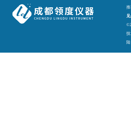
推
见
©
技
陆