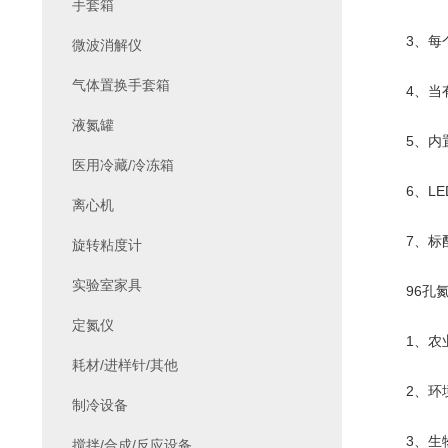
手套箱
3、每个
微波消解仪
气体置换手套箱
4、当有
液氮罐
5、内置
医用冷藏/冷冻箱
6、LE
离心机
7、标配
旋转粘度计
实验室家具
96孔氮
定氮仪
1、农业
耗材/进样针/其他
2、环境
制冷设备
3、生物
搅拌/合成/反应设备