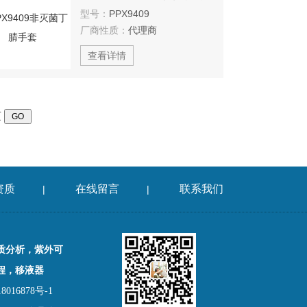
型号：
PPX9409
厂商性质：
代理商
查看详情
页
资质
在线留言
联系我们
|
|
质分析，紫外可
程，移液器
016878号-1