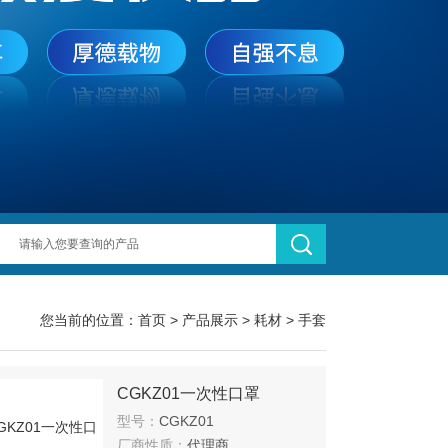
您当前的位置：
首页
>
产品展示
>
耗材
>
手套
CGKZ01一次性口罩
型号：
CGKZ01
厂商性质：
代理商