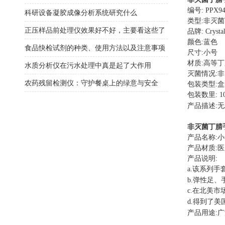
编号
: PPX9
科研设备凝胶成像分析系统研究什么
类型
:
非灭菌
正压样品前处理仪效果好不好，主要看这些了
品牌
: Crysta
颜色
:
蓝色
食品快检试剂的种类、使用方法以及注意事项
尺寸
:
小号
材质
:
高等丁
水质分析仪在污水处理中真是起了大作用
灭菌情况
:
非
农药残留检测仪：守护餐桌上的绿意与安全
包装类型
:
盒
包装数里
: 1
产品描述
:
无
非灭菌丁腈
产品名称
:
小
产品材质
:
医
产品说明
:
a.
该系列手
b.
弹性足、
c.
在北美市
d.
得到了美
产品用途
:
广