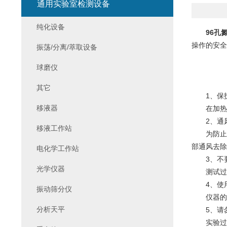
通用实验室检测设备
纯化设备
96孔
操作的安全
振荡/分离/萃取设备
球磨仪
其它
1、保护
移液器
在加热样
2、通
移液工作站
为防止某
部通风去除
电化学工作站
3、不要
光学仪器
测试过程
4、使用
振动筛分仪
仪器的功
分析天平
5、请勿
实验过程