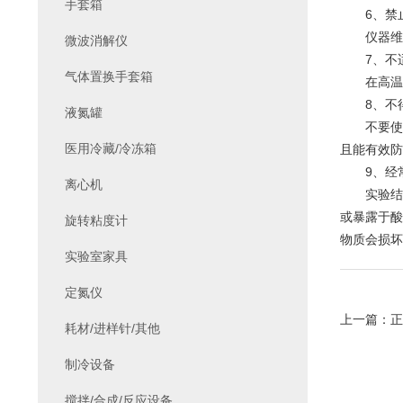
手套箱
6、禁止
仪器维护
微波消解仪
7、不适
气体置换手套箱
在高温加
8、不得
液氮罐
不要使用
医用冷藏/冷冻箱
且能有效防
9、经常
离心机
实验结束
或暴露于酸
旋转粘度计
物质会损坏
实验室家具
定氮仪
上一篇：
正
耗材/进样针/其他
制冷设备
搅拌/合成/反应设备