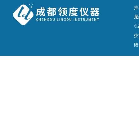
推
见
©
技
陆