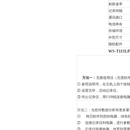
刷新速率
记录间隔
通讯接口
电池寿命
存储环境
外型尺寸
随机配件
WS-T11SL
方法一：
无驱使用法（无需软
①
参照说明书，在主机上四个按
②
设置完毕，启动记录仪。
③
停止记录仪，用USB线连接电
方法二：当您对数据分析有更多要
①
拷贝软件到您的电脑，绿色
②
连接记录仪到电脑，进行参
③
记录仪脱离电脑，放置到需