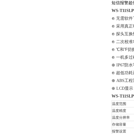
短信报警超
WS-T11SL
⊕ 无需软
⊕ 采用真正
⊕ 探头互换
⊕ 二次校准
⊕ ℃和℉切
⊕ 一机多过
⊕ IP67
⊕ 超低功
⊕ ABS工
⊕ LCD
WS-T11SL
温度范围
温度精度
温度分辨率
存储容量
报警设置