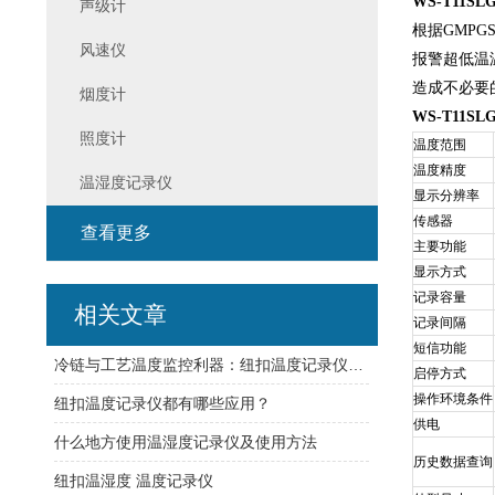
WS-T11SLG
声级计
根据GMP
风速仪
报警超低温
造成不必要
烟度计
WS-T11SLG
照度计
温度范围
温度精度
温湿度记录仪
显示分辨率
传感器
查看更多
主要功能
显示方式
记录容量
相关文章
记录间隔
短信功能
冷链与工艺温度监控利器：纽扣温度记录仪选型策略与部署要点
启停方式
操作环境条件
纽扣温度记录仪都有哪些应用？
供电
什么地方使用温湿度记录仪及使用方法
历史数据查询
纽扣温湿度 温度记录仪