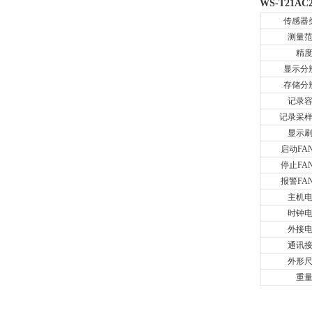
WS-T21AC
传感器
测量
精
显示分
存储分
记录
记录采
显示
启动FA
停止FA
报警FA
主机
时钟
外接
通讯
外形
重