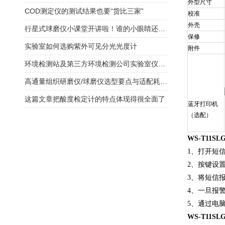
外型尺寸
COD测定仪的测试结果也要“货比三家”
校准
外壳
行星式球磨仪小课堂开讲啦！谁的小眼睛还没看过来！
保修
实验室如何选购紫外可见分光光度计
附件
环境检测站及第三方环境检测公司实验室仪器配置清单
高通量组织研磨仪/球磨仪选型要点与适配耗材匹配
这篇文章把酸度检定计的特点体现得很全面了
蓝牙打印机
（选配）
WS-T11SLG
1
、打开短信
2
、按键设
3
、将短信
4
、一旦报
5
、通过电脑
WS-T11SLG