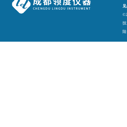
见
©
技
陆