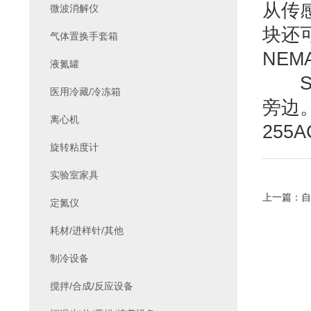
从传
微波消解仪
块还
气体置换手套箱
NE
液氮罐
SB
医用冷藏/冷冻箱
旁边
离心机
25
旋转粘度计
实验室家具
上一篇：
自
定氮仪
耗材/进样针/其他
制冷设备
搅拌/合成/反应设备