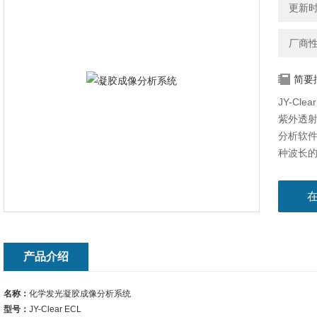
更新时间
厂商
简要
JY-C
紫外透
分析软
种波长
波长的光
产品介绍
名称：
化学发光凝胶成像分析系统
型号：
JY-Clear ECL