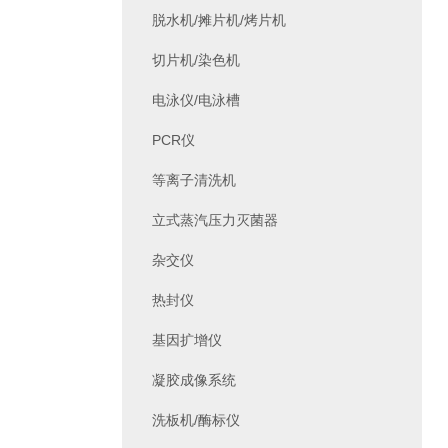
脱水机/摊片机/烤片机
切片机/染色机
电泳仪/电泳槽
PCR仪
等离子清洗机
立式蒸汽压力灭菌器
杂交仪
热封仪
基因扩增仪
凝胶成像系统
洗板机/酶标仪