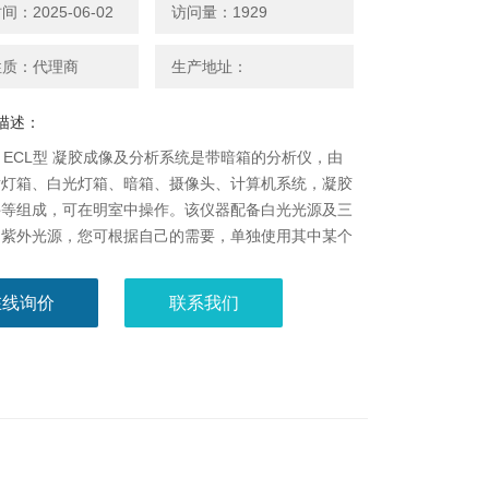
：2025-06-02
访问量：1929
性质：代理商
生产地址：
描述：
lear ECL型 凝胶成像及分析系统是带暗箱的分析仪，由
射灯箱、白光灯箱、暗箱、摄像头、计算机系统，凝胶
件等组成，可在明室中操作。该仪器配备白光光源及三
的紫外光源，您可根据自己的需要，单独使用其中某个
源，亦可同时使用几种 波长光源。
在线询价
联系我们