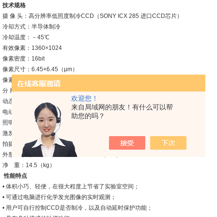
技术规格
摄 像 头：高分辨率低照度制冷CCD（SONY ICX 285 进口CCD芯片）
冷却方式：半导体制冷
冷却温度：－45℃
有效像素：1360×1024
像素密度：16bit
像素尺寸：6.45×6.45（μm）
像素合并：1×1，2×2，3×3，4×4
分 辨 率：140万像素
欢迎您！
动态范围：＞4个数量级
来自局域网的朋友！有什么可以帮
电动镜头：F/0.95，大口径高通透电动镜头
助您的吗？
照明模式：反射白光
激发光源：LED反射白光灯
拍摄面积：180×180（mm）
外形尺寸（L×W×H）：405×295×400（mm）
净 重：14.5（kg）
性能特点
• 体积小巧、轻便，在很大程度上节省了实验室空间；
• 可通过电脑进行化学发光图像的实时观测；
• 用户可自行控制CCD是否制冷，以及自动延时保护功能；