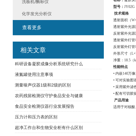
名称：
凝胶快
洗板机/酶标仪
型号：
JY02G
化学发光分析仪
技术规格
透射面积（W×L
透射紫外光源波
查看更多
反射紫外光源波
透射紫外灯管功
反射紫外灯管功率
相关文章
外形尺寸（L×W
净重：18.5（
科研设备凝胶成像分析系统研究什么
性能特点
• 内嵌140
液氮罐使用注意事项
• 可对实验
测量噪声仪器1级和2级的区别
• 采用紫外
• 配有可切胶
农药残留检测仪守护食品安全与健康
产品用途
食品安全检测仪器行业发展报告
适用于对核酸
压力计和压力表的区别
超净工作台和生物安全柜有什么区别