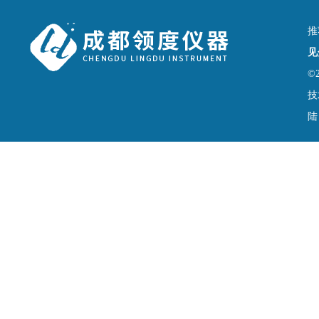
推
见
©
技
陆