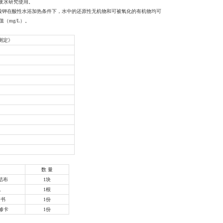
废水研究使用。
计，高锰酸钾在酸性水浴加热条件下，水中的还原性无机物和可被氧化的有机物均可
（mg/L）。
的测定》
数 量
洁布
1块
线
1根
明书
1份
修卡
1份