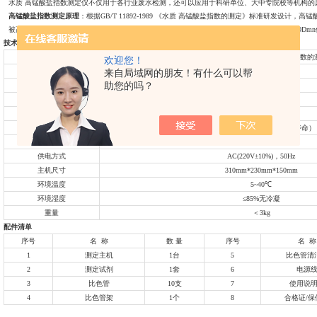
水质 高锰酸盐指数测定仪不仅用于各行业废水检测，还可以应用于科研单位、大中专院校等机构的
高锰酸盐指数测定原理
：根据GB/T 11892-1989 《水质 高锰酸盐指数的测定》标准研发设
被高锰酸钾氧化，再以分光光度法测定高锰酸钾的吸光度，经过微电脑芯片计算后直接显示CODmn值
技术参数
检测标准
GB/T 11892-1989 《水质 高锰酸盐指数
欢迎您！
来自局域网的朋友！有什么可以帮
测定范围
0-10mg/L（分段测定）
助您的吗？
检测下限
0.1mg/L
测定精度
误差≤± 5％
重复性
≤±3%
光学稳定性
≤±0.001A/20分钟（10万小时寿命）
比色方式
比色管比色
供电方式
AC(220V±10%)，50Hz
主机尺寸
310mm*230mm*150mm
环境温度
5~40℃
环境湿度
≤85%无冷凝
重量
＜3kg
配件清单
序号
名 称
数 量
序号
名 称
1
测定主机
1台
5
比色管清
2
测定试剂
1套
6
电源
3
比色管
10支
7
使用说
4
比色管架
1个
8
合格证/保