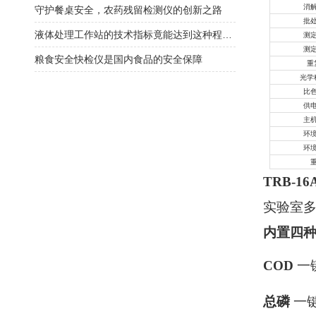
消
守护餐桌安全，农药残留检测仪的创新之路
批
液体处理工作站的技术指标竟能达到这种程度！
测
测
粮食安全快检仪是国内食品的安全保障
重
光学
比
供
主
环
环
TRB-16
实验室
内置四
COD
一
总磷
一