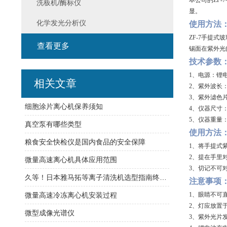
本公司的ZF-
洗板机/酶标仪
显。
化学发光分析仪
使用方法
ZF-7手提
查看更多
锡面在紫外光
技术参数
1、电源：锂电池 
相关文章
2、紫外波长：25
3、紫外滤色片尺
细胞涂片离心机保养须知
4、仪器尺寸：25
5、仪器重量：1
真空泵有哪些类型
使用方法
粮食安全快检仪是国内食品的安全保障
1、将手提式
2、提在手里
微量高速离心机具体应用范围
3、切记不可
久等！日本雅马拓等离子清洗机选型指南终于来了
注意事项
微量高速冷冻离心机安装过程
1、眼睛不可
2、灯应放置
微型成像光谱仪
3、紫外光片