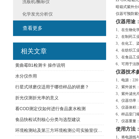
ZF-20C
洗板机/酶标仪
暗箱式紫外分
化学发光分析仪
仪器可预防紫
仪器用途
查看更多
1、在生物化
2、在制药工
3、在化工、
相关文章
4、在纺织工
5、在食品工
6、可用于法
黄曲霉B1检测卡 操作说明
仪器技术
水分仪作用
1、电源：220 
行星式球磨仪适用于哪些样品的研磨？
2、紫外波长：254
3、紫外滤光片尺
折光仪测折光率的意义
4、仪器功率：2
5、仪器体积：33
看COD测定仪如何进行食品废水检测
6、样品室门规格
食品快检试剂核心分类与选型建议
7、仪器重量：2.
使用方法
环境检测站及第三方环境检测公司实验室仪器配置清单
1、将电源线