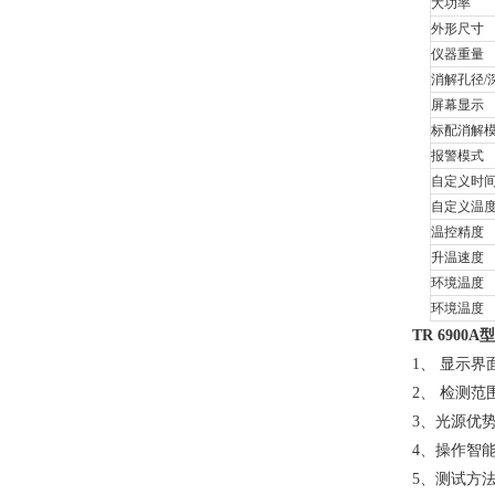
大功率
外形尺寸
仪器重量
消解孔径/
屏幕显示
标配消解
报警模式
自定义时
自定义温
温控精度
升温速度
环境温度
环境温度
TR 6900A
型
1
、 显示界
2
、 检测
3
、光源优势
4
、操作智
5
、测试方