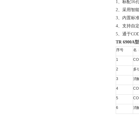
1
、标配16
2
、采用智能
3
、内置标
4
、支持自
5
、通于CO
TR 6900A
型
序号
名
1
CO
2
多
3
消
4
CO
5
CO
6
消