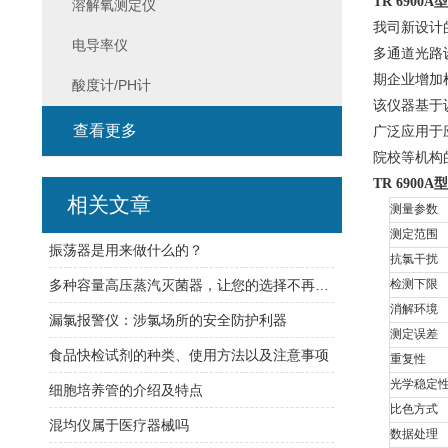
TR 6900A
型
溶解氧测定仪
我司新设计
电导率仪
多通道光路
期企业增加
酸度计/PH计
该仪器基于
查看更多
广泛应用于
院校等机构
TR 6900A
型
相关文章
测量参数
测定范围
振荡器是用来做什么的？
抗氯干扰
多种容量高压蒸汽灭菌器，让您的选择不再困难
检测下限
消解环境
漏氯报警仪：涉氯场所的安全防护利器
测定误差
食品快检试剂的种类、使用方法以及注意事项
重复性
光学稳定
细胞培养管的介绍及特点
比色方式
混均仪属于医疗器械吗
数据处理