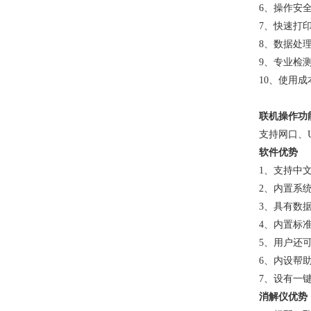
6
、操作安
7
、快速打
8
、数据处理
9
、专业检
10
、使用成
联机操作功
支持网口、
软件优势
1
、支持中文
2
、内置系
3
、具有数
4
、内置标
5
、用户还
6
、内设帮
7
、设有一
消解仪优势