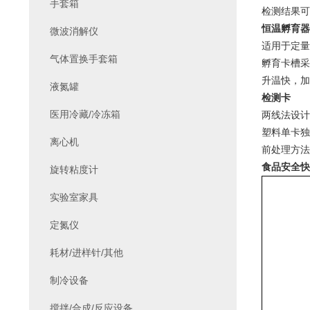
手套箱
检测结果可
恒温孵育器
微波消解仪
适用于定量
气体置换手套箱
孵育卡槽采
升温快，加
液氮罐
检测卡
医用冷藏/冷冻箱
两线法设计
塑料单卡独
离心机
前处理方法
食品安全快
旋转粘度计
实验室家具
定氮仪
耗材/进样针/其他
制冷设备
搅拌/合成/反应设备