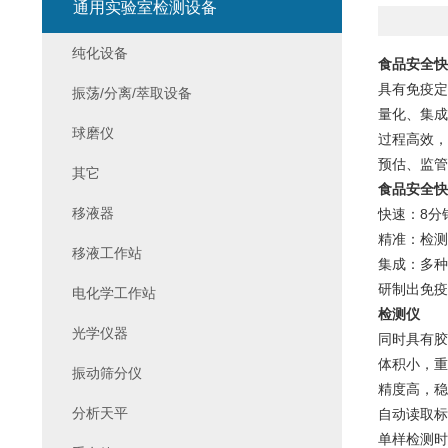
通用实验室检测设备
纯化设备
食品安全快
具有免疫定
振荡/分离/萃取设备
量化、集成
球磨仪
过程高效，
预估、监管
其它
食品安全快
移液器
8
快速：
分
精准：检测
移液工作站
集成：多种
研制出免疫
电化学工作站
检测仪
光学仪器
同时具有胶
体积小，重
振动筛分仪
精度高，稳
分析天平
自动读取标
单样检测时