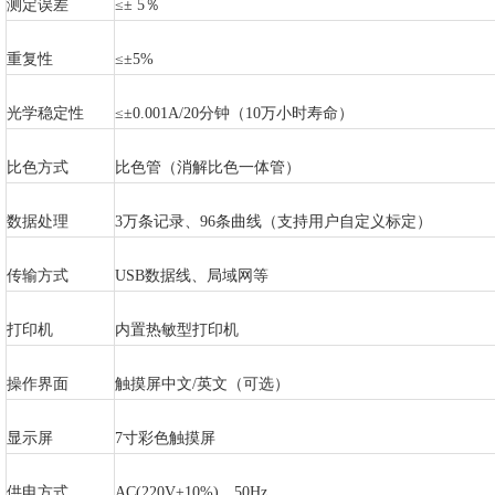
测定误差
≤± 5％
重复性
≤±5%
光学稳定性
≤±0.001A/20分钟（10万小时寿命）
比色方式
比色管（消解比色一体管）
数据处理
3万条记录、96条曲线（支持用户自定义标定）
传输方式
USB数据线、局域网
等
打印机
内置
热敏型打印机
操作界面
触摸屏中文/英文（可选）
显示屏
7寸彩色触摸屏
供电方式
AC(220V±10%)，50Hz