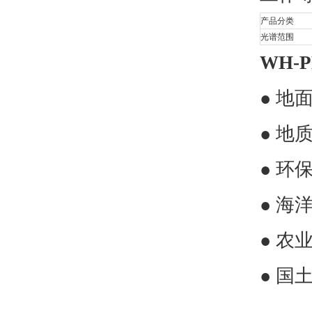
产品分类
光谱范围
WH-P
●
地
●
地
●
环
●
海
●
农
●
国