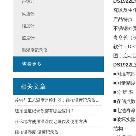
DS1922
声级计
究以及生
风速仪
产品特点
烟度计
不锈钢外
寿命长（长
照度计
软件：DS
温湿度记录仪
图，启动
查看更多
DS1922
■测温范围: 
■测量精度: 
相关文章
■分 辨 率:
冷链与工艺温度监控利器：纽扣温度记录仪选型策略与部署要点
■存储点数:
■电池寿命:
纽扣温度记录仪都有哪些应用？
■破坏实验
什么地方使用温湿度记录仪及使用方法
结构：
纽扣温湿度 温度记录仪