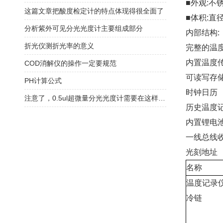
■外观:不
这篇文章把酸度检定计的特点体现得很全面了
■体积:直径
分析紫外可见分光光度计主要组成部分
内部结构:
折光仪测折光率的意义
完整的温
内置温度
COD消解仪的操作一定要规范
可读写存
PH计算公式
时钟日历
注意了，0.5ul超微量分光光度计需要在这样的环境中工作
历史温度
内置锂电池
一线总线
光刻地址
名称
温度记录
冷链