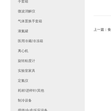
手套箱
微波消解仪
气体置换手套箱
上一篇：
食
液氮罐
医用冷藏/冷冻箱
离心机
旋转粘度计
实验室家具
定氮仪
耗材/进样针/其他
制冷设备
搅拌/合成/反应设备