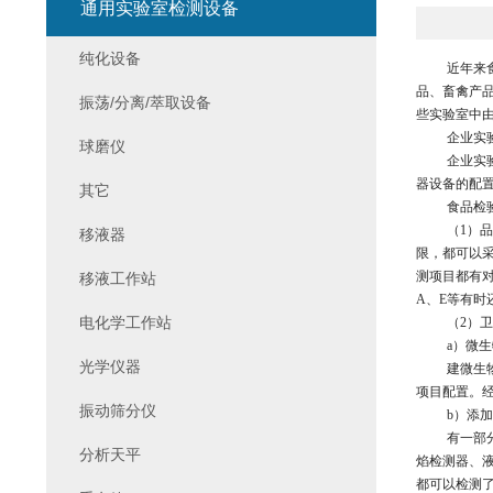
通用实验室检测设备
纯化设备
近年来
品、畜禽产
振荡/分离/萃取设备
些实验室中
企业实
球磨仪
企业实
器设备的配
其它
食品检
（
1）
移液器
限，都可以
测项目都有
移液工作站
A、E等有时
电化学工作站
（
2）
a）微生
光学仪器
建微生
项目配置。
振动筛分仪
b）添
有一部
分析天平
焰检测器、
都可以检测