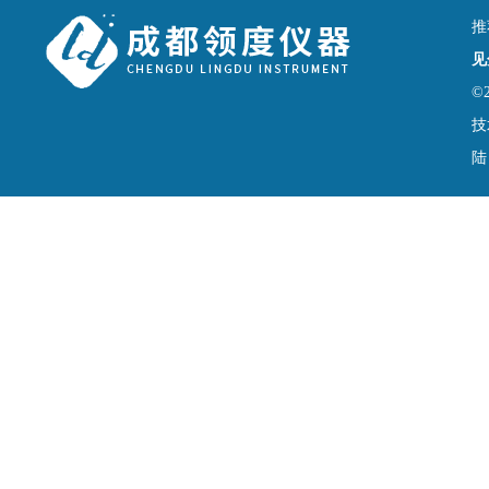
推
见
©
技
陆