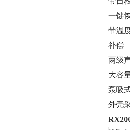
带自
一键
带温
补偿
两级
大容
泵吸
外壳
RX200