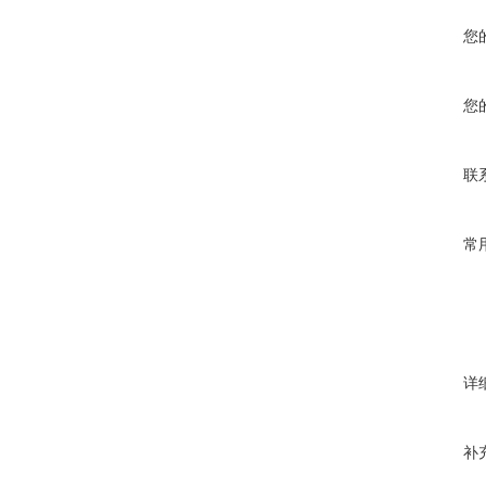
您
您
联
常
详
补