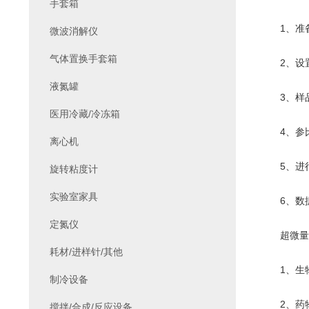
手套箱
1、准备
微波消解仪
气体置换手套箱
2、设置
液氮罐
3、样品
医用冷藏/冷冻箱
4、参比
离心机
5、进行
旋转粘度计
实验室家具
6、数据
定氮仪
超微量分
耗材/进样针/其他
1、生物化
制冷设备
2、药物
搅拌/合成/反应设备