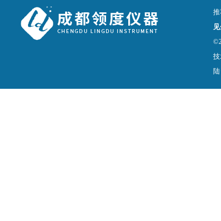
推
见
©
技
陆