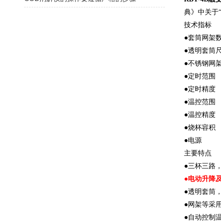
典》中关于
技术指标
●套筒网架
●透明套筒
●不锈钢网
●定时范
●定时精
●温控范
●温控精
●烧杯容
●电源 
主要特点
●三杯三路
●电动升降
●透明套筒
●网架等采
●自动控制