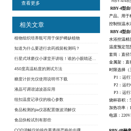
RBY-4/
查看更多
RBY-4
产品。用于
相关文章
控制恒温水浴
RBY-4
植物组织培养瓶可用于保护稀缺植物
水浴控温精
温度预定范
知道为什么要进行农药残留检测吗？
套筒：直径
行星式球磨仪小课堂开讲啦！谁的小眼睛还没看过来！
金属架：直
450度高温粘度的测试方法
时限选择（
P1：运行
糖度计折光仪使用说明书下载
P2：运行
液晶可调谐滤波器应用
P3：运行
纽扣温度记录仪的核心参数
烧杯容积：
加热功率：
食品检测的jia仪器配置微波消解仪
电源：
220
食品快检试剂有那些
COD消解仪的操作要遵循严格的步骤
RBY-4B