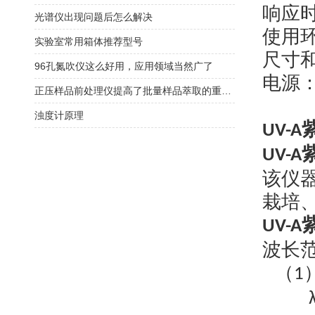
响应
光谱仪出现问题后怎么解决
使用
实验室常用箱体推荐型号
尺寸
96孔氮吹仪这么好用，应用领域当然广了
电源
正压样品前处理仪提高了批量样品萃取的重复性
浊度计原理
UV-A
UV-A
该仪
栽培
UV-A
波长
（
1