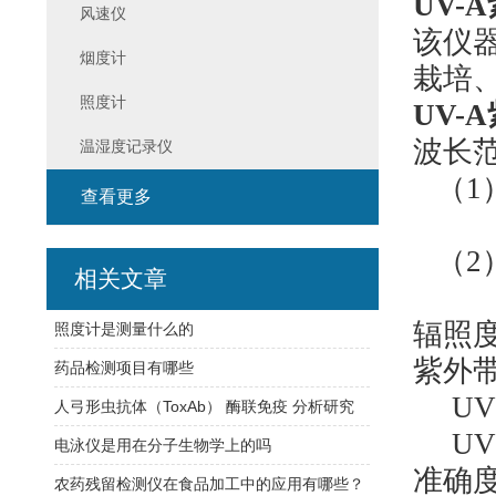
UV-
风速仪
该仪
烟度计
栽培
照度计
UV-
波长
温湿度记录仪
（1）
查看更多
λ：(
（2）
相关文章
λ：(
辐照
照度计是测量什么的
紫外
药品检测项目有哪些
UV3
人弓形虫抗体（ToxAb） 酶联免疫 分析研究
UV4
电泳仪是用在分子生物学上的吗
准确
农药残留检测仪在食品加工中的应用有哪些？