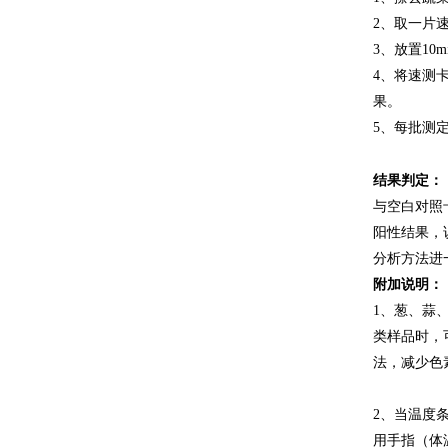
2、取一片
3、放置10
4、将速测
果。
5、每批测
结果判定：
与空白对照
阳性结果，
分析方法进
附加说明：
1、葱、蒜
类样品时，
法，减少色
2、当温度
用手指（体