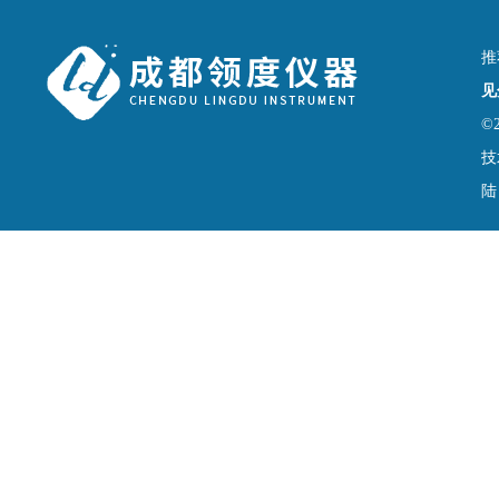
推
见
©
技
陆