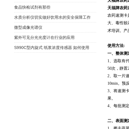
天福牌农药
食品快检试剂有那些
天福牌农药
农药速测卡
水质分析仪切实做好饮用水的安全保障工作
大、毒性较
微型成像光谱仪
术培训。产
紫外可见分光光度计在行业的应用
使用方法
:
S990C型内旋式 纸浆浓度传感器 如何使用
一、整体测
1、选取有
50次，静置
2、取一片
10min
3、将速测
果。
4、每批测
二、表面测
1、擦去蔬