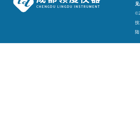
见
©
技
陆