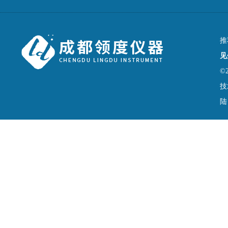
推
见
©
技
陆