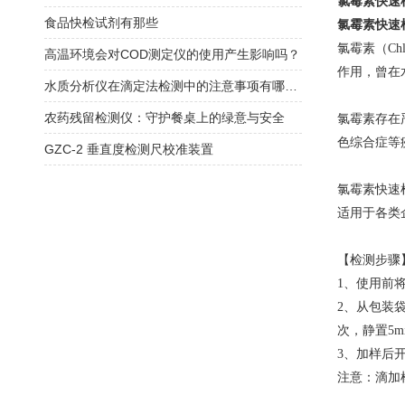
氯霉素快速
食品快检试剂有那些
氯霉素快速
氯霉素（
C
高温环境会对COD测定仪的使用产生影响吗？
作用，曾在
水质分析仪在滴定法检测中的注意事项有哪些？
农药残留检测仪：守护餐桌上的绿意与安全
氯霉素存在
色综合症等
GZC-2 垂直度检测尺校准装置
氯霉素快速
适用于各类
【检测步骤
1、使用前
2、从包装袋
次，静置
5
3、加样后开
注意：滴加