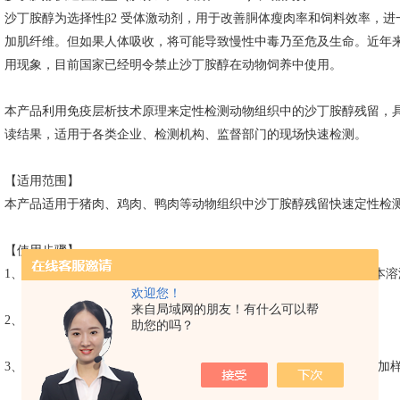
沙丁胺醇为选择性
β2 受体激动剂，用于改善胴体瘦肉率和饲料效率，
加肌纤维。但如果人体吸收，将可能导致慢性中毒乃至危及生命。近年
用现象，目前国家已经明令禁止沙丁胺醇在动物饲养中使用。
本产品利用免疫层析技术原理来定性检测动物组织中的沙丁胺醇残留，
读结果，适用于各类企业、检测机构、监督部门的现场快速检测。
【适用范围】
本产品适用于猪肉、鸡肉、鸭肉等动物组织中沙丁胺醇残留快速定性检
【使用步骤】
1、在进行测试前先完整阅读使用说明书，使用前将检测卡和待检样本溶
欢迎您！
来自局域网的朋友！有什么可以帮
2、从包装袋中取出检测卡，将检测卡平放。
助您的吗？
3、用滴管吸取离心管中的组织渗出液，加2滴（约30μl）在检测卡的加