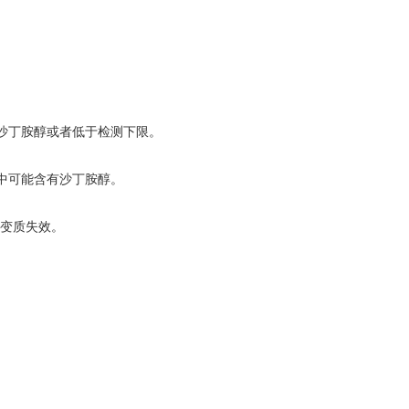
沙丁胺醇或者低于检测下限。
中可能含有沙丁胺醇。
已变质失效。