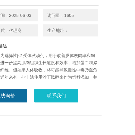
：2025-06-03
访问量：1605
性质：代理商
生产地址：
描述：
为选择性β2 受体激动剂，用于改善胴体瘦肉率和饲
，进一步提高肌肉组织生长速度和效率，增加蛋白积累
肌纤维。但如果人体吸收，将可能导致慢性中毒乃至危
。近年来有一些非法使用沙丁胺醇来作为饲料添加，并
用现象，目前国家已经明令禁止沙丁胺醇在动物饲养中
在线询价
联系我们
利用免疫层析技术原理来定性检测动物组织中的沙丁胺
，具有操作简单、检测时间短的特点，可通过肉眼直接
果