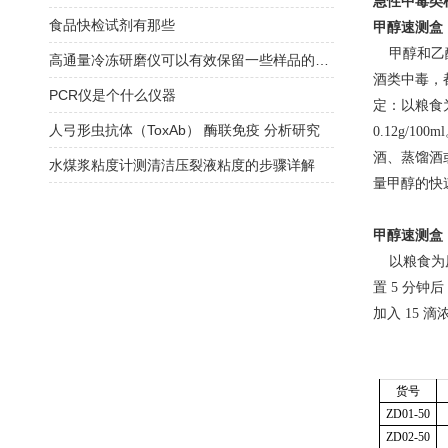
急性中毒类
食品快检试剂有那些
甲醇速测盒
甲醇和乙醇
高通量冷冻研磨仪可以有效保留一些样品的结构信息
酒类中毒，
PCR仪是个什么仪器
定：以粮食为
人弓形虫抗体（ToxAb） 酶联免疫 分析研究
0.12g/
酒、蒸馏酒
水煤浆粘度计测清洁压裂液粘度的步骤详解
量甲醇的快
甲醇速测盒
以粮食为原料
置 5 分钟
加入 15
货号
ZD01-50
ZD02-50