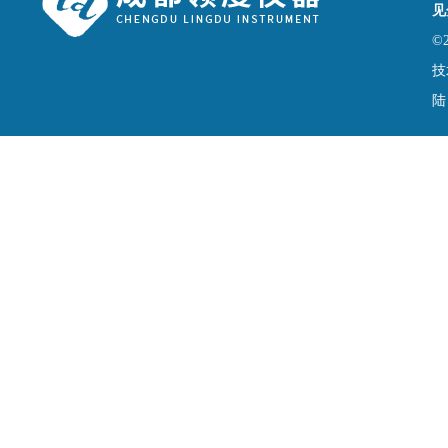
见
©
技
陆