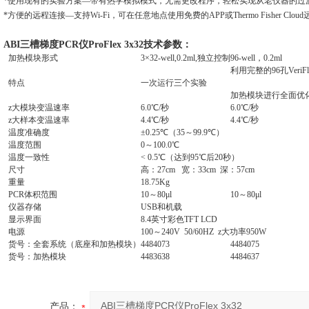
*使用现有的实验方案—带有热学模拟模式，无需更改程序，轻松实现从老仪器的过
*方便的远程连接—支持Wi-Fi，可在任意地点使用免费的APP或Thermo Fisher Clo
ABI三槽梯度PCR仪ProFlex 3x32技术参数：
加热模块形式
3×32-well,0.2ml,独立控制
96-well，0.2ml
利用完整的96孔VeriF
特点
一次运行三个实验
加热模块进行全面优
z大模块变温速率
6.0℃/秒
6.0℃/秒
z大样本变温速率
4.4℃/秒
4.4℃/秒
温度准确度
±0.25℃（35～99.9℃）
温度范围
0～100.0℃
温度一致性
< 0.5℃（达到95℃后20秒）
尺寸
高：27cm 宽：33cm 深：57cm
重量
18.75Kg
PCR体积范围
10～80μl
10～80μl
仪器存储
USB和机载
显示界面
8.4英寸彩色TFT LCD
电源
100～240V 50/60HZ z大功率950W
货号：全套系统（底座和加热模块）
4484073
4484075
货号：加热模块
4483638
4484637
产品：