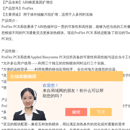
【产品名称】
ABI梯度基因扩增仪
【产品型号】
ProFlex
【主要用途】
用于体外核酸片段扩增，适用于人多同时实验
产品简介：
ProFlex PCR系统秉承了ABI热循环仪一贯的可靠性和高性能，能够为您当前
您根据不同的PCR通量灵活更换加热模块。现在ProFlex PCR 系统还配备了前沿的Therm
PCR仪。
产品性能：
ProFlex PCR系统将Applied Biosystems PCR仪所具备的可靠性和高性能
*允许多位用户使用——利用三个独立的控制模块同时运行三个实验。
*方便的远程登录——利用免费的移动应用程序， 在任何地方连接您的仪器。
*灵活的模块配置——可利用四种类型的加热模块进行优化和通量选择，可支持数字P
*适合当前的分析使用——带有热学模拟模式，可像您以前的仪器一样操作。
欢迎您！
*使用简单——触摸屏界面简化了仪器控制。
来自局域网的朋友！有什么可以帮
助您的吗？
产品特点：
ProFlex PCR是一款热循环仪，可由三名用户同时远程控制三个独立的模块，有助
*多人操控—可通过三个独立控制模块同时运行三个不同的程序
*简单易用—触摸屏界面简化仪器的操作
*灵活的模块配置—兼容五种加热模块，用以满足加热条件的优化或对通量的需求