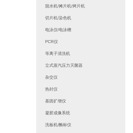
脱水机/摊片机/烤片机
切片机/染色机
电泳仪/电泳槽
PCR仪
等离子清洗机
立式蒸汽压力灭菌器
杂交仪
热封仪
基因扩增仪
凝胶成像系统
洗板机/酶标仪