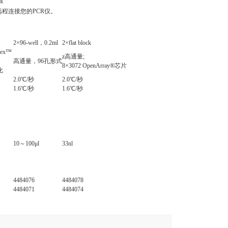
渡
ud远程连接您的PCR仪。
2×96-well，0.2ml
2×flat block
lex™
z高通量;
高通量，96孔形式
8×3072 OpenArray®芯片
化
2.0℃/秒
2.0℃/秒
1.6℃/秒
1.6℃/秒
10～100μl
33nl
4484076
4484078
4484071
4484074