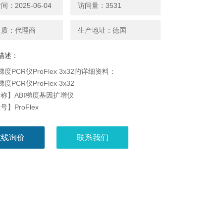
：2025-06-04
访问量：3531
性质：代理商
生产地址：德国
描述：
梯度PCR仪ProFlex 3x32的详细资料：
度PCR仪ProFlex 3x32
称】ABI梯度基因扩增仪
】ProFlex
途】 用于体外核酸片段扩增，适用于人多同时实验
介：
在线询价
联系我们
lex PCR系统秉承了ABI热循环仪一贯的可靠性和高性
够为您当前的工作量身定制灵活的配置和控制特性。五
的加热模块，允许您根据不同的PCR通