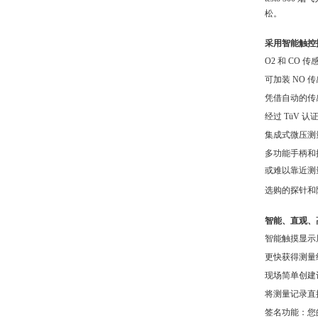
松。
采用智能触控
O2 和 CO 传感
可加装
NO 
凭借自动的传
经过
TüV 认证
集成式微压测
多功能手柄和
或难以靠近测
选购的探针和
智能、直观、
智能触摸显示
更快获得测量
现场简单创建
将测量记录直
签名功能：您