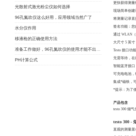
更快获得测量
光散射式激光粉尘仪如何选择
现场简单创建
96孔氮吹仪这么好用，应用领域当然广了
将测量记录直
签名功能：您
水分仪作用
通过
WLAN
移液枪的正确使用方法
大尺寸
5 英
准备工作做好，96孔氮吹仪的使用才能不出意外
Testo 接
无需等待，在
PH计算公式
智能蓝牙接口
可充电电池，
集成*磁铁，
*提示：为了
产品包含
testo 300
testo 3
直观的测量菜