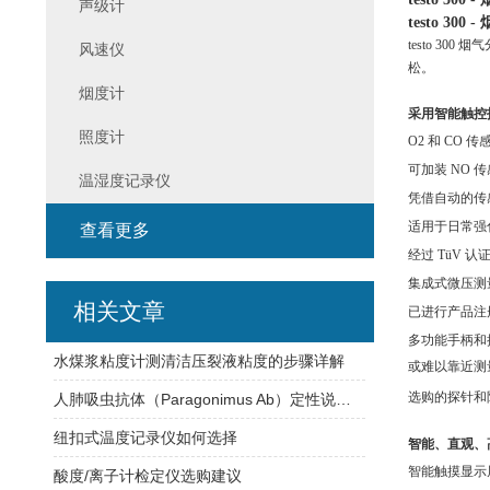
声级计
testo 3
testo 
风速仪
松。
烟度计
采用智能触控
照度计
O2 和 CO 传感
可加装
NO 
温湿度记录仪
凭借自动的传
适用于日常强
查看更多
经过
TüV 认证
集成式微压测
相关文章
已进行产品注
多功能手柄和
水煤浆粘度计测清洁压裂液粘度的步骤详解
或难以靠近测
选购的探针和
人肺吸虫抗体（Paragonimus Ab）定性说明书
纽扣式温度记录仪如何选择
智能、直观、
智能触摸显示
酸度/离子计检定仪选购建议