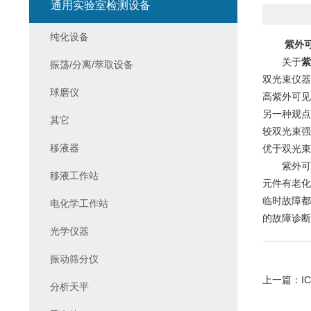
通用实验室检测设备
纯化设备
紫外
关于
紫
振荡/分离/萃取设备
双光束仪器
球磨仪
高紫外可见
另一种观点
其它
较双光束强
移液器
优于双光束
紫外可见
移液工作站
元件有老化
临时故障都
电化学工作站
的故障诊断
光学仪器
振动筛分仪
上一篇：
I
分析天平