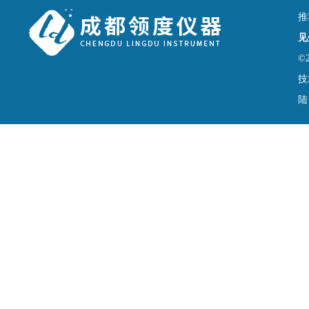
推
见
©
技
陆