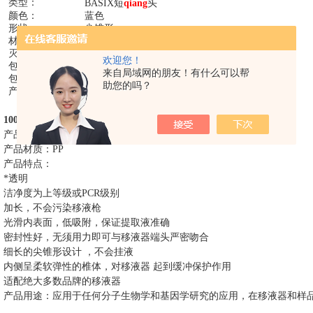
类型：
头
BASIX短
qiang
颜色：
蓝色
形状：
尖锥形
材质：
PP
灭菌情况：
灭菌
欢迎您！
包装类型：
盒装
来自局域网的朋友！有什么可以帮
包装数量：
100支/盒，10盒/组，5组/箱，5000支/箱
助您的吗？
产品描述：
无DNA酶/无RNA酶/无热源
头
1000ulBASIX
灭菌
短qiang
介绍
产品名称：
1000ulBASIX短
qiang
头
产品材质：
PP
产品特点：
*透明
洁净度为上等级或
PCR级别
加长，不会污染移液枪
光滑内表面，低吸附，保证提取液准确
密封性好，无须用力即可与移液器端头严密吻合
细长的尖锥形设计
，不会挂液
内侧呈柔软弹性的椎体，对移液器
起到缓冲保护作用
适配绝大多数品牌的移液器
产品用途：应用于任何分子生物学和基因学研究的应用，在移液器和样