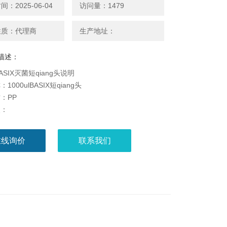
：2025-06-04
访问量：1479
性质：代理商
生产地址：
描述：
lBASIX灭菌短qiang头说明
1000ulBASIX短qiang头
：PP
点：
上等级或PCR级别
在线询价
联系我们
不会污染移液枪
表面，低吸附，保证提取液准确
好，无须用力即可与移液器端头严密吻合
锥形设计 ，不会挂液
软弹性的椎体，对移液器 起到缓冲保护作用
大多数品牌的移液器