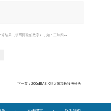
计算结果（填写阿拉伯数字），如：三加四=7
下一篇：
200ulBASIX非灭菌加长移液枪头
资质
在线留言
联系我们