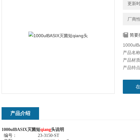
更新时间
厂商
简要
1000u
产品名称：
产品材质
产品特
*透明
洁净度为
加长，
光滑内
密封性
细长的尖
产品介绍
内侧呈柔
适配绝
头
1000ulBASIX
灭菌短
qiang
说明
编号：
23-3150-ST