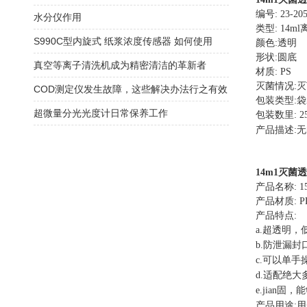
编号
: 23-205
水分仪作用
类型
: 14ml
S990C型内旋式 纸浆浓度传感器 如何使用
颜色
:
透明
形状
:
圆底
真空等离子清洗机成为精密清洁的革新者
材质
: PS
灭菌情况
:
灭
COD测定仪发生故障，这些解决办法行之有效
包装类型
:
袋
超微量分光光度计日常保养工作
包装数里
: 2
产品描述
:
无
14m1
灭菌透
产品名称
: 
产品材质
: P
产品特点
:
a.
超透明，
b.
防泄漏封
c.
可以单手
d.
适配绝大
e.
jian固，
产品用途
:
用