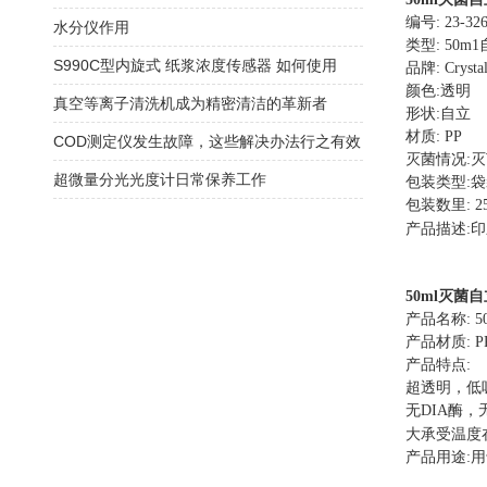
编号
: 23-32
水分仪作用
类型
: 50m1
S990C型内旋式 纸浆浓度传感器 如何使用
品牌
: Crysta
颜色
:
透明
真空等离子清洗机成为精密清洁的革新者
形状
:
自立
材质
: PP
COD测定仪发生故障，这些解决办法行之有效
灭菌情况
:
灭
超微量分光光度计日常保养工作
包装类型
:
袋
包装数里
: 2
产品描述
:
印
50ml
灭菌自
产品名称
: 
产品材质
: P
产品特点
:
超透明，低
无
DIA
酶，
大承受温度
产品用途
:
用